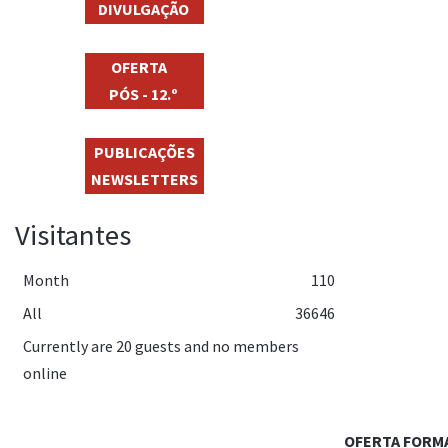
DIVULGAÇÃO
OFERTA
PÓS - 12.º
PUBLICAÇÕES
NEWSLETTERS
Visitantes
Month
110
All
36646
Currently are 20 guests and no members
online
OFERTA FORM