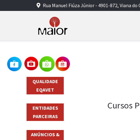
Rua Manuel Fiúza Júnior - 4901-872, Viana do 
QUALIDADE
EQAVET
Cursos P
ENTIDADES
PARCEIRAS
ANÚNCIOS &