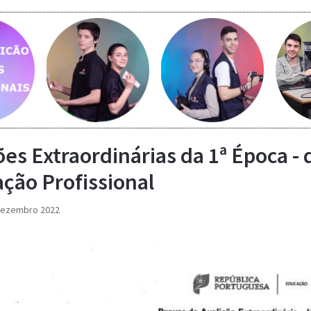
Saber m
Saber mais...
Saber mais...
ões Extraordinárias da 1ª Época 
ção Profissional
dezembro 2022