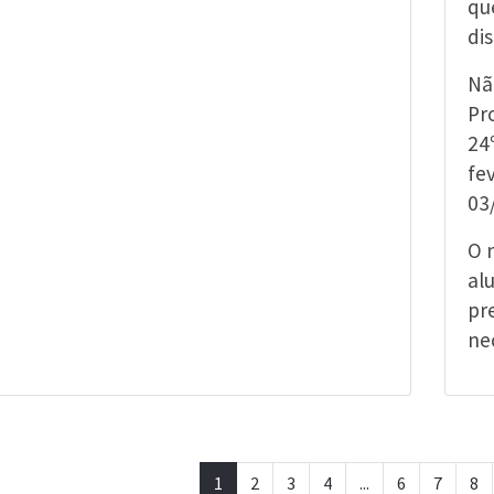
qu
di
Nã
Pr
24
fe
03
O 
al
pr
ne
1
2
3
4
...
6
7
8