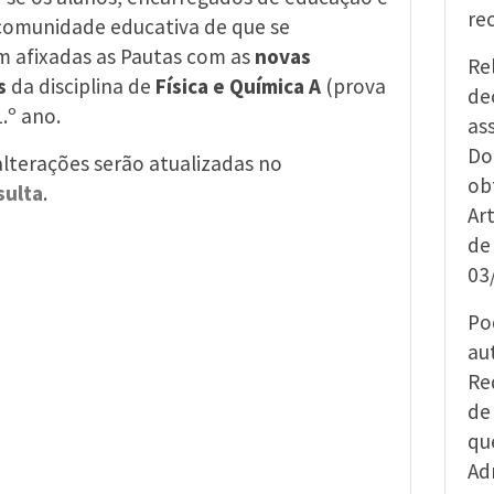
re
comunidade educativa de que se
 afixadas as Pautas com as
novas
Re
s
da disciplina de
Física e Química A
(prova
de
.º ano.
as
Do
alterações serão atualizadas no
ob
sulta
.
Ar
de
03
Po
au
Re
de
qu
Ad