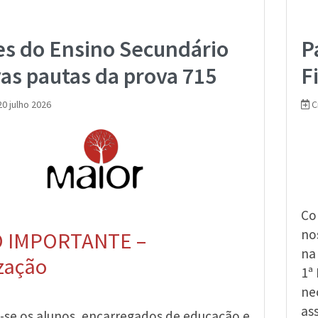
s do Ensino Secundário
P
as pautas da prova 715
F
0 julho 2026
C
Co
no
 IMPORTANTE –
na
zação
1ª
ne
as
se os alunos, encarregados de educação e