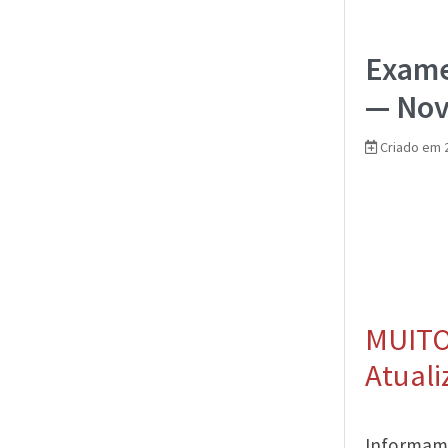
Exame
— Nov
Criado em 2
MUITO
Atuali
Informam-