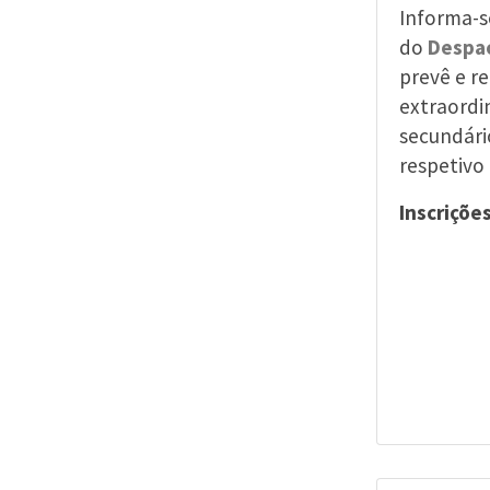
Informa-s
do
Despac
prevê e r
extraordi
secundári
respetivo 
Inscrições