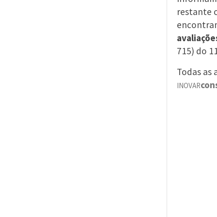
restante 
encontram
avaliaçõe
715) do 11
Todas as 
con
INOVAR