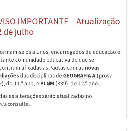
VISO IMPORTANTE – Atualização
2 de julho
formam-se os alunos, encarregados de educação e
stante comunidade educativa de que se
contram afixadas as Pautas com as
novas
aliações
das disciplinas de
GEOGRAFIA A
(prova
9), do 11.º ano, e
PLNM
(839), do 12.º ano.
das as alterações serão atualizadas no
consulta
.
OVAR