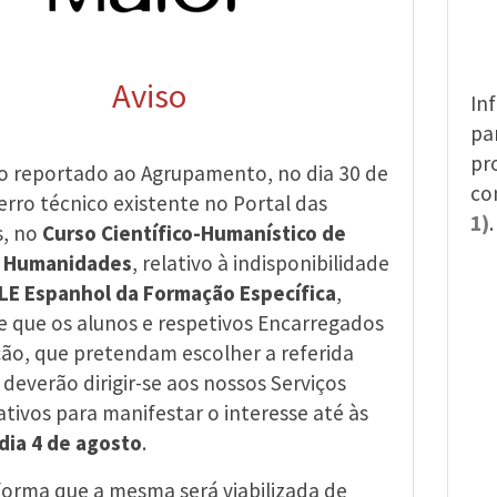
Aviso
In
pa
pr
o reportado ao Agrupamento, no dia 30 de
co
erro técnico existente no Portal das
1)
.
s, no
Curso Científico-Humanístico de
e Humanidades
, relativo à indisponibilidade
LE Espanhol da Formação Específica
,
e que os alunos e respetivos Encarregados
ão, que pretendam escolher a referida
, deverão dirigir-se aos nossos Serviços
tivos para manifestar o interesse até às
dia 4 de agosto
.
nforma que a mesma será viabilizada de