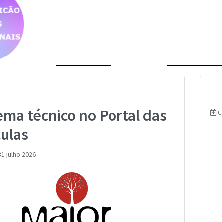
Saber mais..
Saber mais...
Saber mais...
ema técnico no Portal das
C
culas
1 julho 2026