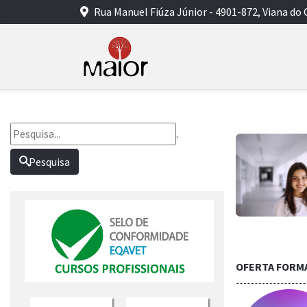
Rua Manuel Fiúza Júnior - 4901-872, Viana do 
.
Pesquisa
OFERTA FORM
Saber mais...