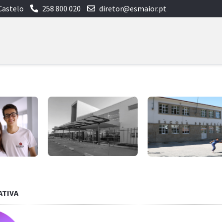
Castelo
258 800 020
diretor@esmaior.pt
ATIVA