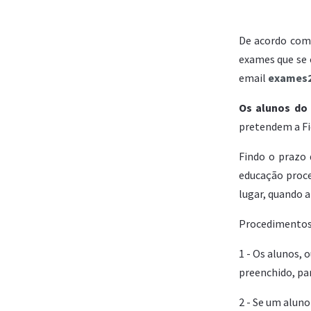
De acordo com
exames que se
email
exames2
Os alunos do
pretendem a Fi
Findo o prazo 
educação proce
lugar, quando a
Procedimentos 
1 - Os alunos,
preenchido, pa
2 - Se um alun