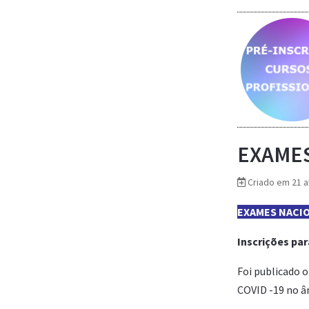
Saber mais...
Saber mais...
Saber mais...
EXAMES
Criado em 21 a
EXAMES NACI
Inscrições pa
Foi publicado o
COVID -19 no âm