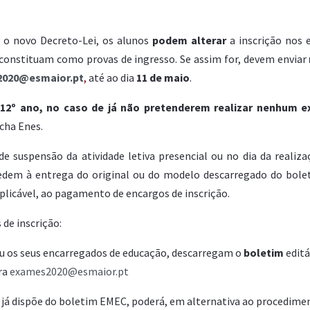
 o novo Decreto-Lei, os alunos
podem alterar
a inscrição nos 
 constituam como provas de
ingresso.
Se assim for, devem enviar
020@esmaior.pt
,
até ao dia
11 de maio
.
 12º ano, no caso de já não pretenderem realizar nenhum 
cha Enes.
de suspensão da atividade letiva presencial ou no dia da reali
dem à entrega do original ou do modelo descarregado do bolet
plicável, ao pagamento de encargos de inscrição.
de inscrição:
 ou os seus encarregados de educação, descarregam o
boletim
editá
ra
exames2020@esmaior.pt
o já dispõe do boletim EMEC, poderá, em alternativa ao procedime