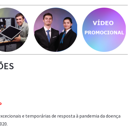
ais...
Saber mais...
Saber mais...
ÕES
o
s excecionais e temporárias de resposta à pandemia da doença
020.