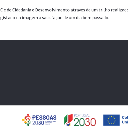
 DAC e de Cidadania e Desenvolvimento através de um trilho realizad
 registado na imagem a satisfação de um dia bem passado.