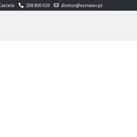
Castelo
258 800 020
diretor@esmaior.pt