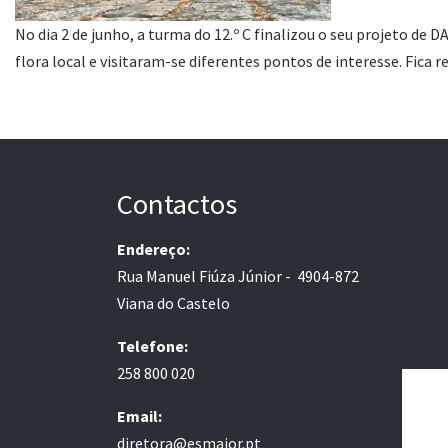
No dia 2 de junho, a turma do 12.º C finalizou o seu projeto de
flora local e visitaram-se diferentes pontos de interesse. Fica
Contactos
Endereço:
Rua Manuel Fiúza Júnior - 4904-872
Viana do Castelo
Telefone:
258 800 020
Email:
diretora@esmaior.pt