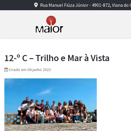
Rua Manuel Fiúza Júnior - 4901-872, Viana do 
12-º C – Trilho e Mar à Vista
Criado em 04 junho 2023