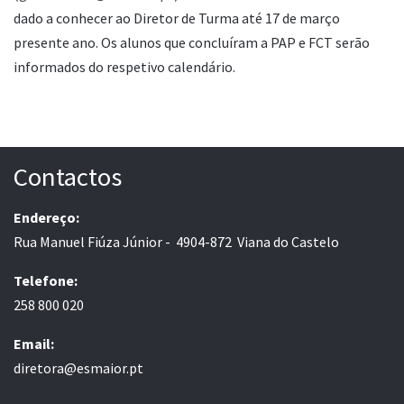
dado a conhecer ao Diretor de Turma até 17 de março
presente ano. Os alunos que concluíram a PAP e FCT serão
informados do respetivo calendário.
Contactos
Endereço:
Rua Manuel Fiúza Júnior - 4904-872 Viana do Castelo
Telefone:
258 800 020
Email:
diretora@esmaior.pt