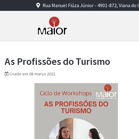
Rua Manuel Fiúza Júnior - 4901-872, Viana do 
As Profissões do Turismo
Criado em 08 março 2021