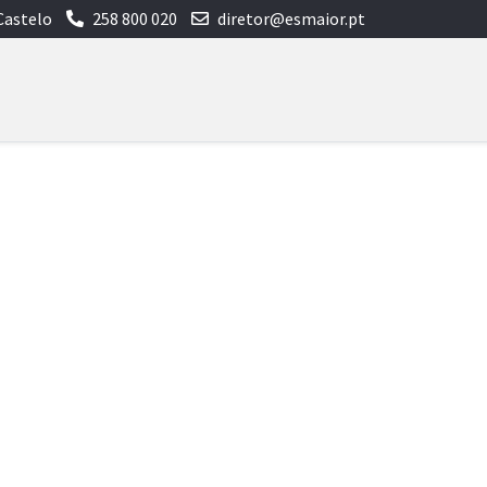
Castelo
258 800 020
diretor@esmaior.pt