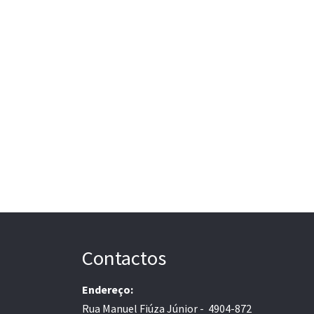
Contactos
Endereço:
Rua Manuel Fiúza Júnior - 4904-872