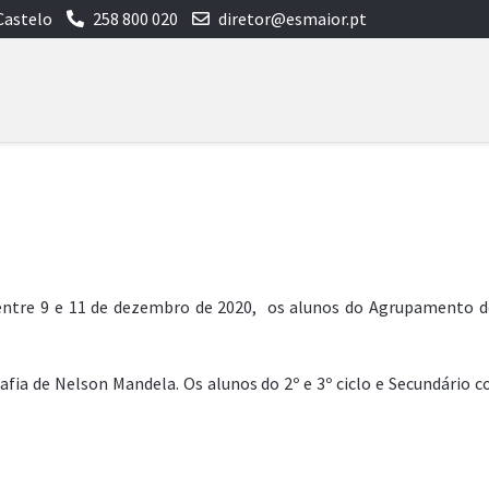
Castelo
258 800 020
diretor@esmaior.pt
ntre 9 e 11 de dezembro de 2020, os alunos do Agrupamento de
fia de Nelson Mandela. Os alunos do 2º e 3º ciclo e Secundário c