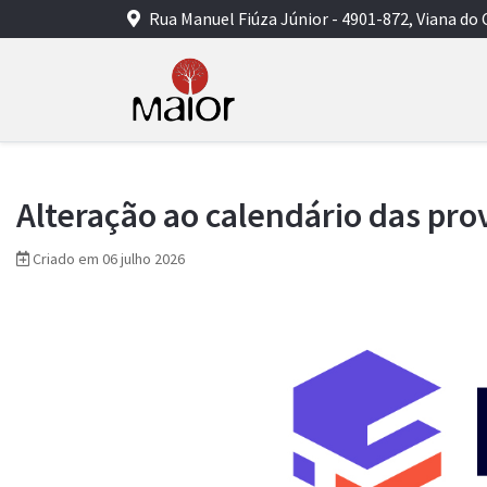
Rua Manuel Fiúza Júnior - 4901-872, Viana do 
Alteração ao calendário das pro
Criado em 06 julho 2026