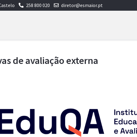
Castelo
258 800 020
diretor@esmaior.pt
vas de avaliação externa