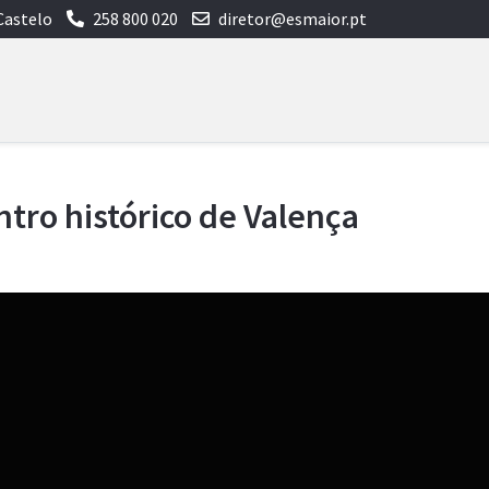
Castelo
258 800 020
diretor@esmaior.pt
entro histórico de Valença