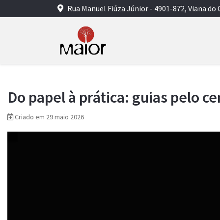
Rua Manuel Fiúza Júnior - 4901-872, Viana do 
Do papel à prática: guias pelo c
Criado em 29 maio 2026