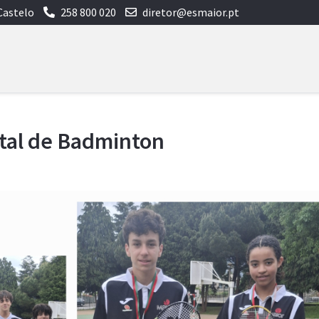
Castelo
258 800 020
diretor@esmaior.pt
ital de Badminton