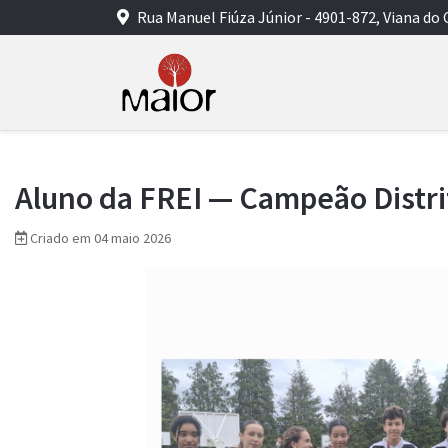
Rua Manuel Fiúza Júnior - 4901-872, Viana do 
Aluno da FREI — Campeão Distr
Criado em 04 maio 2026