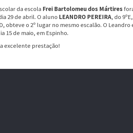
scolar da escola
Frei Bartolomeu dos Mártires
fora
a 29 de abril. O aluno
LEANDRO PEREIRA
, do 9ºE
ºD, obteve o 2º lugar no mesmo escalão. O Leandro e 
a 15 de maio, em Espinho.
a excelente prestação!