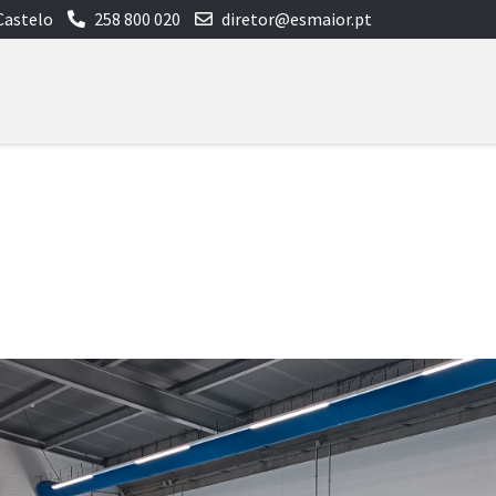
Castelo
258 800 020
diretor@esmaior.pt