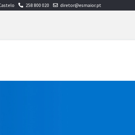
Castelo
258 800 020
diretor@esmaior.pt