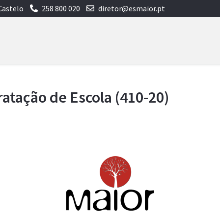
Castelo
258 800 020
diretor@esmaior.pt
atação de Escola (410-20)