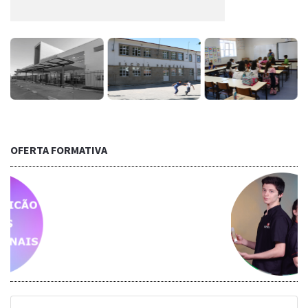
OFERTA FORMATIVA
ais...
Saber mais.