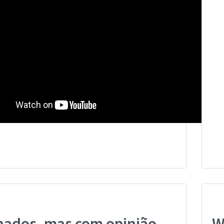
nados, mas com opinião
W