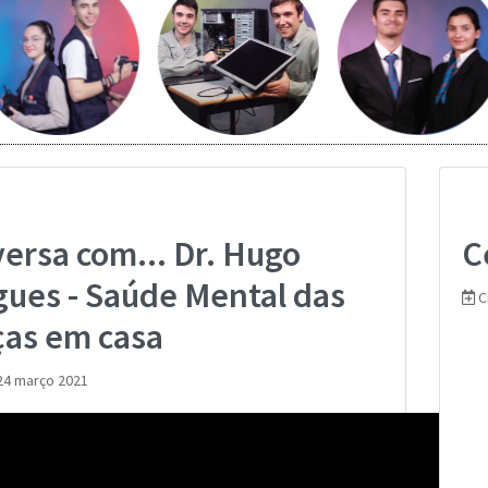
Saber mais...
Saber mais...
ais...
ersa com... Dr. Hugo
C
gues - Saúde Mental das
C
ças em casa
24 março 2021