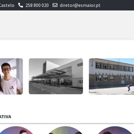
Castelo
258 800 020
diretor@esmaior.pt
ATIVA