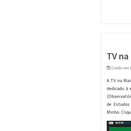
TV na
Criado em 
A TV na Mai
dedicado à
(Observatór
de Estudos
Minho. Cliq