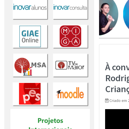
Saber mais...
Saber m
À conv
Rodri
Crian
Criado em 