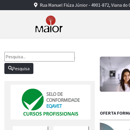
Rua Manuel Fiúza Júnior - 4901-872, Viana do 
.
Pesquisa
OFERTA FORM
Saber mais...