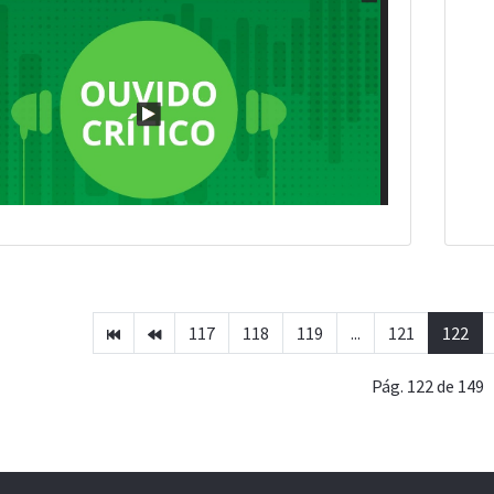
117
118
119
...
121
122
Pág. 122 de 149