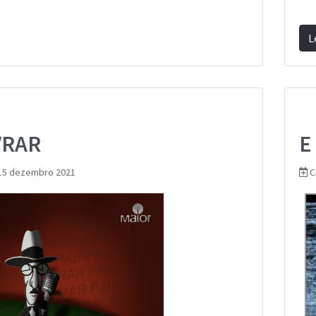
L
VRAR
E
15 dezembro 2021
C