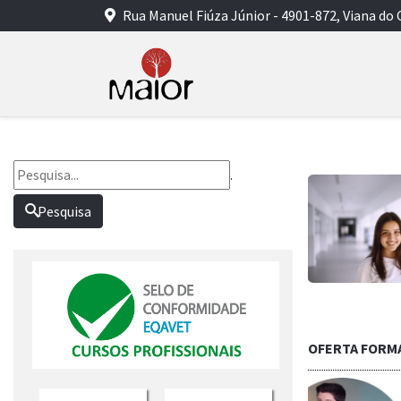
Rua Manuel Fiúza Júnior - 4901-872, Viana do 
.
Pesquisa
OFERTA FORM
Saber mais...