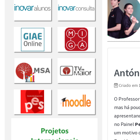
...
Saber mais...
Sab
Antóni
Criado em 
O Professo
mas há pouc
apresentand
no Painel
Pe
um motivo d