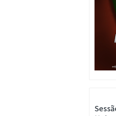
Sessã