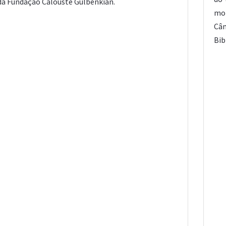
da Fundação Calouste Gulbenkian.
mob
Câm
Bib