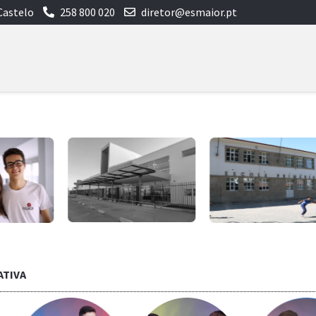
Castelo
258 800 020
diretor@esmaior.pt
ATIVA