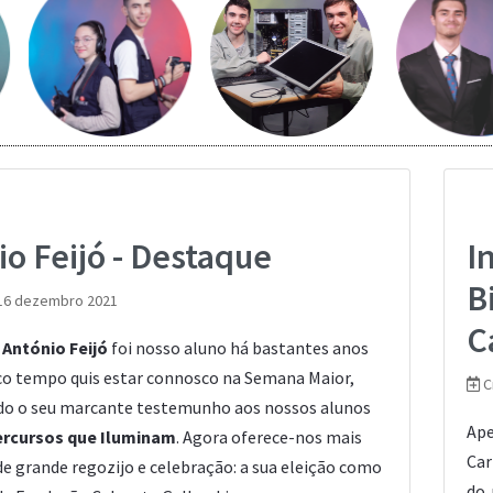
Saber mais...
Saber mais...
er mais...
o Feijó - Destaque
I
B
16 dezembro 2021
C
r
António Feijó
foi nosso aluno há bastantes anos
o tempo quis estar connosco na Semana Maior,
C
o o seu marcante testemunho aos nossos alunos
Ape
rcursos que Iluminam
. Agora oferece-nos mais
Car
e grande regozijo e celebração: a sua eleição como
do 