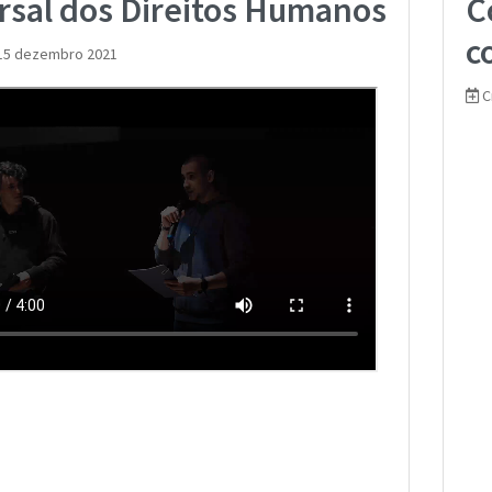
rsal dos Direitos Humanos
C
c
15 dezembro 2021
C