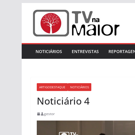
Skip
to
content
NOTICIÁRIOS
ENTREVISTAS
REPORTAGE
ARTIGODESTAQUE
NOTICIÁRIOS
Noticiário 4
gestor