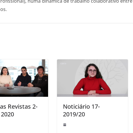
rofissional), numa dinâmica de trabalho colaborativo entre
os.
as Revistas 2-
Noticiário 17-
 2020
2019/20