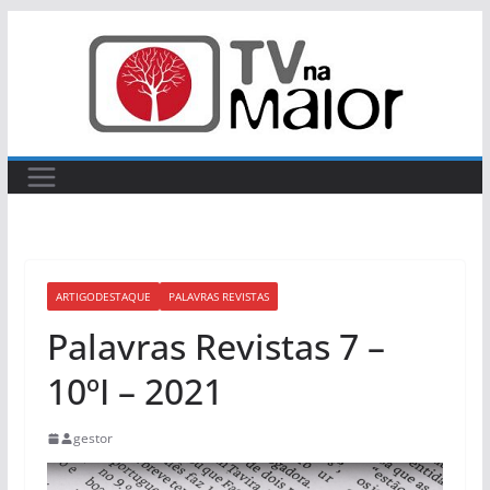
Skip
to
content
ARTIGODESTAQUE
PALAVRAS REVISTAS
Palavras Revistas 7 –
10ºI – 2021
gestor