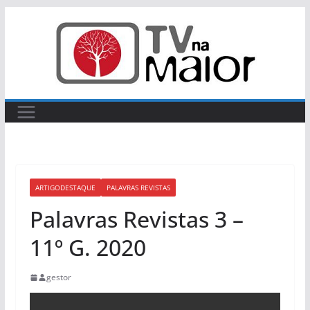
Skip
to
content
ARTIGODESTAQUE
PALAVRAS REVISTAS
Palavras Revistas 3 –
11º G. 2020
gestor